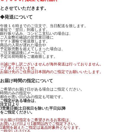
とさせていただきます。
◆
発送について
午後１６時までのご注文で、当日配送を致します。
最短で「翌日」到着します。
銀行振り込み、コンビニ支払いの場合は、
ご入金弊社確認の翌営業日後に
ヤマト運輸で発送致します。
商品の入荷が遅れた場合や
予定販売数を超えてしまった場合は、
ご注文確認後にメールにて
予定出荷時期をご連絡致します。
※誠に申し訳ございませんが海外発送は行っておりません。
ご了承くださいませ。
お届け先のご住所は日本国内のご指定でお願いいたします。
お届け時間の指定について
ご希望のお届け日がある場合はご指定ください。
時間のみの指定や、
都合が悪い日のみの指定も可能です。
ご指定がある場合は、
注文日より
3営業日後(土日祝日を除いた平日)以降
をご指定ください。
※お届け日指定をご希望されるお客様は、
お買い上げ日より1週間以内でご指定下さい。
1週間を超えたご指定は返品対象外となります。
ご指定いただける、