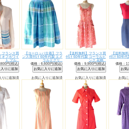
 フランス買
【ヨーロッパ古着】フラ
【送料無料】フランス買
【送料無料
製 オフホワイ
ンス買付け 60年代製 エメ
付け 60年代製 コーラルピ
付け 60年
ト ブル...
ラルドグリ...
ンク 花柄...
800円(税込)
価格：6,600円(税込)
価格：9,900円(税込)
価格：13
入りに追加済
お気に入りに追加済
お気に入りに追加済
お気に