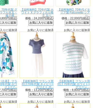
70年代製 グ
【送料無料】70年代製 ホ
【送料無料】70年代イタ
カラフル水玉・
ワイト X グラフィカル格
リア製 Falconetto シア
格子柄 ...
子 太ベ...
ー...
,800円(税込)
価格：24,200円(税込)
価格：22,000円(税込)
入りに追加済
お気に入りに追加済
お気に入りに追加済
パ古着】 フラ
【送料無料】フランス買
【送料無料】フランス買
60年代製 ホワ
付け70年代製 ネイビー×
付け 70年代製 ホワイト×
イト×ブ...
ホワイト ボ...
グリーン ...
,700円(税込)
価格：13,200円(税込)
価格：8,800円(税込)
入りに追加済
お気に入りに追加済
お気に入りに追加済