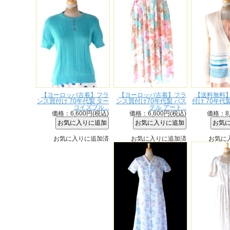
【ヨーロッパ古着】フラ
【ヨーロッパ古着】フラ
【送料無料】
ンス買付け 70年代製 ター
ンス買付け70年代製 パス
付け 70年代
コイズブル...
テル アート...
価格：6,600円(税込)
価格：6,600円(税込)
価格：8,
お気に入りに追加済
お気に入りに追加済
お気に