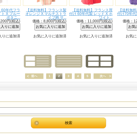
60年代フラ
【送料無料】フランス製
【送料無料】フランス買
【送料無料
ト X ブルー
オレンジ X マルチストラ
付け 60年代製 レッド X ホ
付け70年代
ボタニ...
イプ柄 サ...
ワイト...
200円(税込)
価格：8,800円(税込)
価格：11,000円(税込)
価格：12
入りに追加済
お気に入りに追加済
お気に入りに追加済
お気に
前へ
1
2
3
4
5
次へ