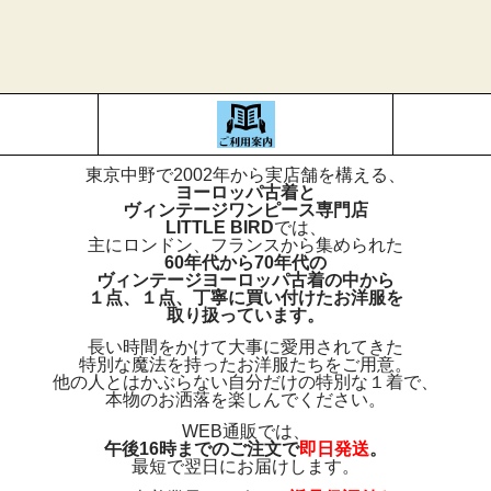
東京中野で2002年から実店舗を構える、
ヨーロッパ古着と
ヴィンテージワンピース専門店
LITTLE BIRD
では、
主にロンドン、フランスから集められた
60年代から70年代の
ヴィンテージヨーロッパ古着の中から
１点、１点、丁寧に買い付けたお洋服を
取り扱っています。
長い時間をかけて大事に愛用されてきた
特別な魔法を持ったお洋服たちをご用意。
他の人とはかぶらない自分だけの特別な１着で、
本物のお洒落を楽しんでください。
WEB通販では、
午後16時までのご注文で
即日発送
。
最短で翌日にお届けします。