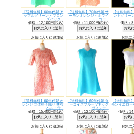
【送料無料】60年代製 ア
【送料無料】70年代製 サ
【送料無料】
ップルグリーン × ブロン
ーモンオレンジ × ホワイ
ントグリーン
ズバック...
ト・ゴー...
価格：12,100円(税込)
価格：11,000円(税込)
価格：8,
お気に入りに追加済
お気に入りに追加済
お気に
【送料無料】60年代製 オ
【送料無料】60年代製 タ
【送料無料】
レンジ 立体格子織り 共布
ーコイズブルー Vネック
モンイエロー
ベルト付...
ヴィンテ...
価格：15,400円(税込)
価格：12,100円(税込)
価格：14,
お気に入りに追加済
お気に入りに追加済
お気に