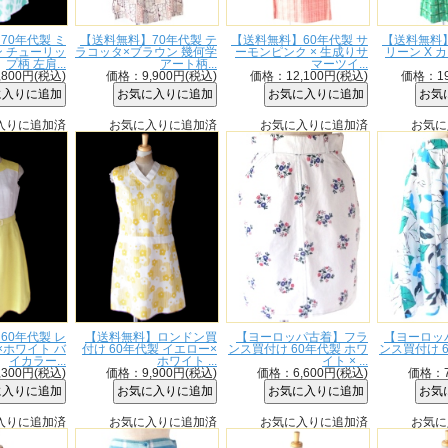
70年代製 ミ
【送料無料】70年代製 テ
【送料無料】60年代製 サ
【送料無料】
 チューリッ
ラコッタ×ブラウン 幾何学
ーモンピンク × 生成りサ
リーン X 
プ柄 左肩...
アート柄...
マーツイ...
800円(税込)
価格：9,900円(税込)
価格：12,100円(税込)
価格：19
入りに追加済
お気に入りに追加済
お気に入りに追加済
お気に
60年代製 レ
【送料無料】ロンドン買
【ヨーロッパ古着】フラ
【ヨーロッ
×ホワイト バ
付け 60年代製 イエロー×
ンス買付け 60年代製 ホワ
ンス買付け 
イカラー...
ホワイト ...
イト × ...
300円(税込)
価格：9,900円(税込)
価格：6,600円(税込)
価格：7
入りに追加済
お気に入りに追加済
お気に入りに追加済
お気に