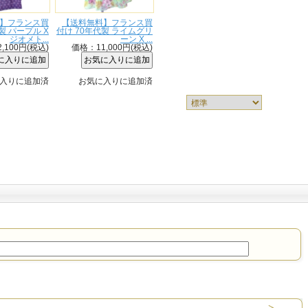
】フランス買
【送料無料】フランス買
製 パープル X
付け 70年代製 ライムグリ
ジオメト...
ーン X ...
,100円(税込)
価格：11,000円(税込)
入りに追加済
お気に入りに追加済