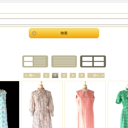
前へ
1
2
3
4
5
次へ