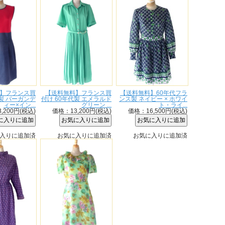
】フランス買
【送料無料】フランス買
【送料無料】60年代フラ
代製 バーガンデ
付け 60年代製 エメラルド
ンス製 ネイビー × ホワイ
ィー×イン...
グリーン ...
ト・ライ...
,200円(税込)
価格：13,200円(税込)
価格：16,500円(税込)
入りに追加済
お気に入りに追加済
お気に入りに追加済