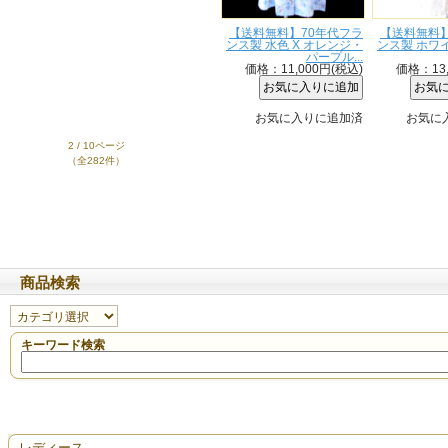
【送料無料】70年代フラ
【送料無料】
ンス製 水色 X オレンジ・
ンス製 ホワイ
パープル...
価格：11,000円(税込)
価格：13,
お気に入りに追加済
お気に
2 / 10ページ
（全282件）
商品検索
キーワード検索
レディース