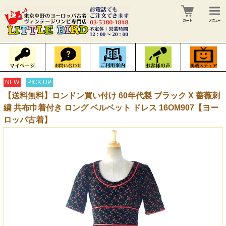
NEW
PICK UP
【送料無料】ロンドン買い付け 60年代製 ブラック X 薔薇刺
繍 共布巾着付き ロング ベルベット ドレス 16OM907【ヨー
ロッパ古着】