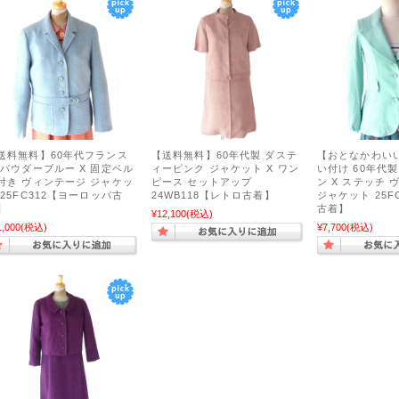
送料無料】60年代フランス
【送料無料】60年代製 ダステ
【おとなかわい
 パウダーブルー X 固定ベル
ィーピンク ジャケット X ワン
い付け 60年代
付き ヴィンテージ ジャケッ
ピース セットアップ
ン X ステッチ
 25FC312【ヨーロッパ古
24WB118【レトロ古着】
ジャケット 25F
】
古着】
¥12,100
(税込)
1,000
(税込)
¥7,700
(税込)