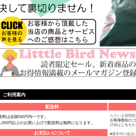
ご利用案内
配送料
ただいま期間限
送料は全国500円均一です。
お客様都合のご
8,000円以上のお買い上げで配送料は無料になります。
詳細は
こちら
を
お支払いについて
■通常時の返品