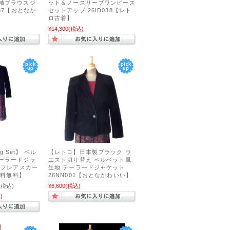
半袖ブラウスジ
ット＆ノースリーブワンピース
037【おとなか
セットアップ 26ID038【レト
ロ古着】
¥14,300
(税込)
ing Set】 ベル
【レトロ】日本製ブラック ウ
テーラードジャ
エスト切り替え ベルベット風
ク フレアスカー
生地 テーラードジャケット
【送料無料】
26NN001【おとなかわいい】
(税込)
¥6,600
(税込)
)