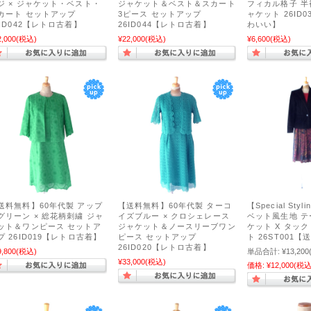
ジ × ジャケット・ベスト・
ジャケット＆ベスト＆スカート
フィカル格子 
カート セットアップ
3ピース セットアップ
ャケット 26ID
6ID042【レトロ古着】
26ID044【レトロ古着】
わいい】
2,000
(税込)
¥22,000
(税込)
¥6,600
(税込)
送料無料】60年代製 アップ
【送料無料】60年代製 ターコ
【Special Styl
グリーン × 総花柄刺繍 ジャ
イズブルー × クロシェレース
ベット風生地 
ット＆ワンピース セットア
ジャケット＆ノースリーブワン
ケット X タッ
プ 26ID019【レトロ古着】
ピース セットアップ
ト 26ST001
26ID020【レトロ古着】
9,800
(税込)
単品合計:
¥13,200
¥33,000
(税込)
価格:
¥12,000
(税込