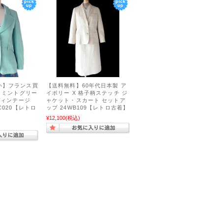
い】フランス買
【送料無料】60年代日本製 ア
製 ミントグリー
イボリー X 格子柄ステッチ ジ
 ヴィンテージ
ャケット・スカート セットア
C020【レトロ
ップ 24WB109【レトロ古着】
¥12,100
(税込)