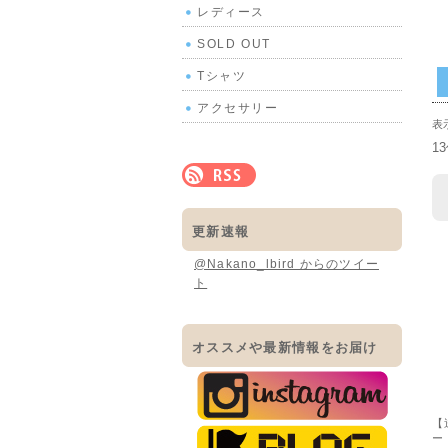
レディース
SOLD OUT
Tシャツ
アクセサリー
表
1
更新速報
@Nakano_lbird からのツイー
ト
オススメや最新情報をお届け
【
ー