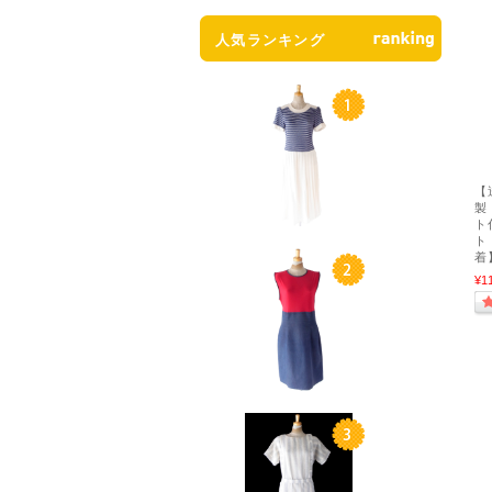
人気ランキング
【
製
ト
ト
着
¥1