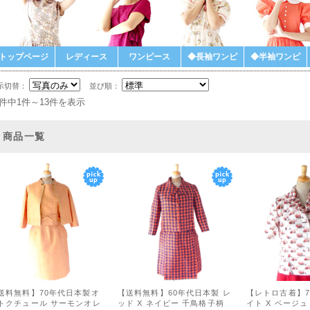
トップページ
レディース
ワンピース
◆長袖ワンピ
◆半袖ワンピ
示切替：
並び順：
3件中1件～13件を表示
商品一覧
送料無料】70年代日本製オ
【送料無料】60年代日本製 レ
【レトロ古着】7
トクチュール サーモンオレ
ッド X ネイビー 千鳥格子柄
イト X ベージ