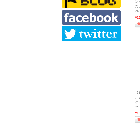
ン
ス
2
¥2
【
ル
ケ
ッ
¥1