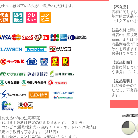
お支払いは以下の方法がご選択いただけます。
【不良品】
古着に関しまし
基本的に返品・
ご注文下さいま
新品衣料に関し
当店の在庫状況
新品、または同
商品到着後7日
それを過ぎます
お受けできなく
【返品期限】
古着に関しまし
う前提にてご注
【返品送料】
お客様都合のご
ただし、不良品
ます。
【お支払い時の注意事項】
・代引き手数料は規定の料金を頂きます。（315円）
・コンビニ(番号端末式)・銀行ＡＴＭ・ネットバンク決済は
規定の手数料を頂きます。（315円）
・銀行振込、コンビニ払いは先払いとなります。