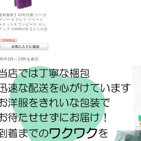
送料無料】60年代製 バーガ
ディー X グレイ ツイード
ャケットX ワンピース セッ
アップ 24WB100【レトロ古
】
2,100
(税込)
3件中1件～13件を表示