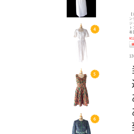
【
ン
ジ
ト
着
¥1
1