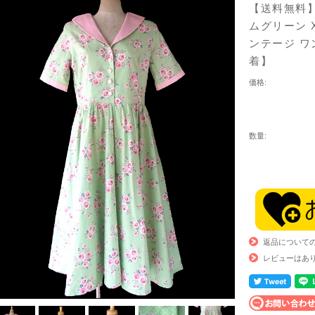
【送料無料】
ムグリーン 
ンテージ ワ
着】
価格:
数量:
返品について
レビューはあ