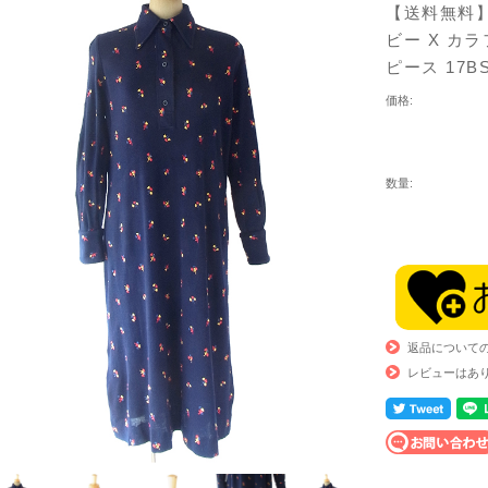
【送料無料】
ビー X カ
ピース 17
価格:
数量:
返品について
レビューはあ