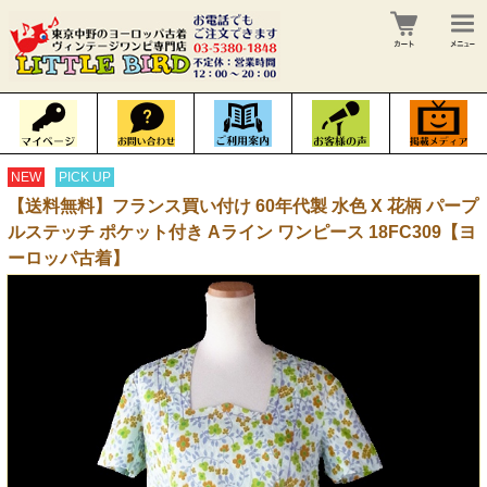
NEW
PICK UP
【送料無料】フランス買い付け 60年代製 水色 X 花柄 パープ
ルステッチ ポケット付き Aライン ワンピース 18FC309【ヨ
ーロッパ古着】