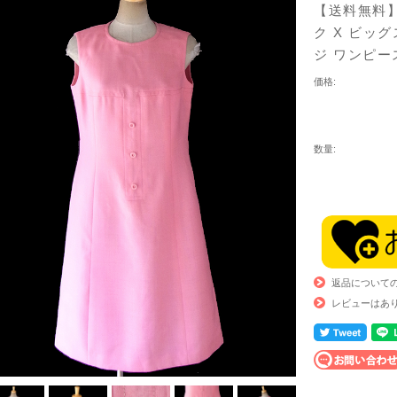
【送料無料】
ク X ビッ
ジ ワンピー
価格:
数量:
返品について
レビューはあ