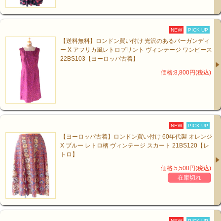
NEW
PICK UP
【送料無料】ロンドン買い付け 光沢のあるバーガンディ
ー X アフリカ風レトロプリント ヴィンテージ ワンピース
22BS103【ヨーロッパ古着】
価格:8,800円(税込)
NEW
PICK UP
【ヨーロッパ古着】ロンドン買い付け 60年代製 オレンジ
X ブルー レトロ柄 ヴィンテージ スカート 21BS120【レ
トロ】
価格:5,500円(税込)
在庫切れ
NEW
PICK UP