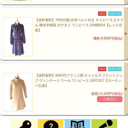
NEW
PICK UP
【送料無料】70年代製 共布ベルト付き ネイビー X カラフ
ル 幾何学模様 ボウタイ ワンピース 24WB054【レトロ古
着】
価格:9,900円(税込)
NEW
PICK UP
【送料無料】60年代フランス製 キャメル X フロントジッ
プ ヴィンテージ ウール ワンピース 16FC417【ヨーロッ
パ古着】
価格:14,300円(税込)
在庫切れ