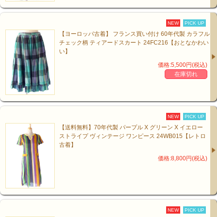
NEW
PICK UP
【ヨーロッパ古着】 フランス買い付け 60年代製 カラフル
チェック柄 ティアードスカート 24FC216【おとなかわい
い】
価格:5,500円(税込)
在庫切れ
NEW
PICK UP
【送料無料】70年代製 パープル X グリーン X イエロー
ストライプ ヴィンテージ ワンピース 24WB015【レトロ
古着】
価格:8,800円(税込)
NEW
PICK UP