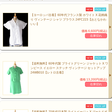
NEW
PICK UP
【ヨーロッパ古着】60年代フランス製 ホワイト X 花柄織
り ヴィンテージ シャツ ブラウス 24FC223【おとなかわ
いい】
価格:6,600円(税込)
在庫切れ
NEW
PICK UP
【送料無料】60年代製 ブライトグリーン ジャケット X ワ
ンピース イエロー ステッチ ヴィンテージ セットアップ
24WB010【レトロ古着】
価格:13,200円(税込)
在庫切れ
NEW
PICK UP
【送料無料】70年代日本製 ライトベージュ X ゴールドボ