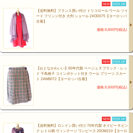
NEW
PICK UP
【送料無料】フランス買い付け トリコロール ウール ツイ
ード フリンジ付き 大判 ショール 24OD075【ヨーロッパ
古着】
価格:8,800円(税込)
NEW
PICK UP
【おとなかわいい】60年代製 ベージュ X ブラック・レッ
ド 千鳥格子 コインポケット付き ウール プリーツ スカー
ト 24WB072【ヨーロッパ古着】
価格:6,600円(税込)
NEW
PICK UP
【送料無料】ロンドン買い付け 70年代製 ネイビー X ピン
ク レトロ柄 ヴィンテージ ワンピース 20OM210【ヨーロ