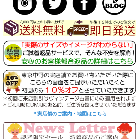
スタイリングに使用のコートはこちら
【送料無料】60年代フランス製 レッド X ウール チェス
ター コート 23FC312【ヨーロッパ古着】
□ 商品名・商品コード
60年代製 ブルー X ホワイト ウール ツイード フリンジ
付き マフラー 24WB180
＊実店舗のご案内・地図はこちら
□ 素材/伸縮性/透け感 :
素材 ウール
□ サイズ:
縦幅/30cm 横幅/120cm (平置採寸：約)
□ コンディション:
【５段階評価】：A 目立つダメージはなく、キレイな状
態です。