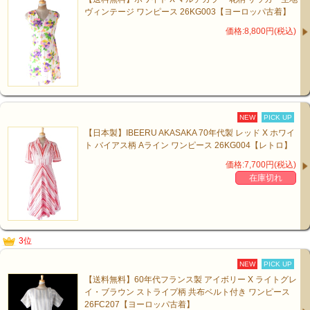
ヴィンテージ ワンピース 26KG003【ヨーロッパ古着】
価格:8,800円(税込)
NEW
PICK UP
【日本製】IBEERU AKASAKA 70年代製 レッド X ホワイ
ト バイアス柄 Aライン ワンピース 26KG004【レトロ】
価格:7,700円(税込)
在庫切れ
3位
NEW
PICK UP
【送料無料】60年代フランス製 アイボリー X ライトグレ
イ・ブラウン ストライプ柄 共布ベルト付き ワンピース
26FC207【ヨーロッパ古着】