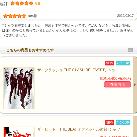
総評:
5.0
2012/03/17
Tom様
Tシャツを注文しましたが、包装も丁寧で良かったです。色合いなども、写真と実物と
は違うのかなと思っていましたが、そんな事はなく、いい買い物をしました。ありがと
うございました。
こちらの商品もおすすめです
NEW
PICK UP
ザ・クラッシュ THE CLASH BELFAST Tシャツ
MODEL 180cm,70kg ：L SIZE着用
価格:4,400円(税込)
在庫切れ
NEW
PICK UP
ザ・ビート THE BEAT オフィシャル復刻Tシャツ