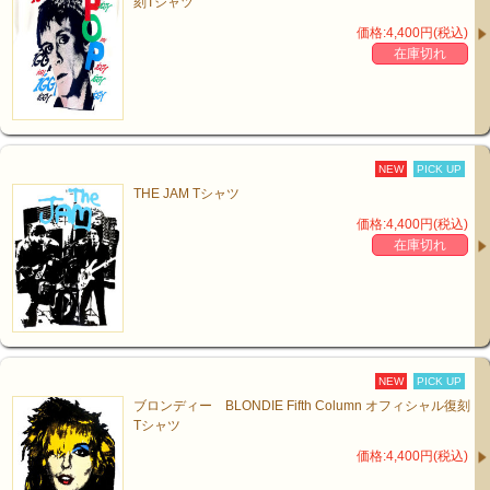
刻Tシャツ
20世紀のイギリスを代表する
価格:4,400円(税込)
ロック・スターのひとりである。
在庫切れ
2000年、雑誌「NME」が
ミュージシャンを対象に行った
アンケートでは
「20世紀で最も影響力のあるアーティスト」に選ばれま
NEW
PICK UP
した。
THE JAM Tシャツ
価格:4,400円(税込)
このオフィシャル復刻T-Shirtsは、
在庫切れ
1
977年よりクラッシュをはじめとする数々のＴシャツを
送り出してきた
ロンドンのブランド
「FIFTH COLUMN」
の製作です。
商品データ(単位はcm)
Fifth column T-
S
M
L
NEW
PICK UP
Shirts Size
ブロンディー BLONDIE Fifth Column オフィシャル復刻
着丈
66
68
71
Tシャツ
身幅
49
51
58
価格:4,400円(税込)