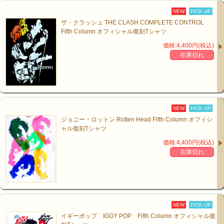
英Fifth Column社製、
NEW
PICK UP
DAVID BOWIE T-Shirtsです。
ザ・クラッシュ THE CLASH COMPLETE CONTROL
Fifth Column オフィシャル復刻Tシャツ
大胆にカラフルなボウイの顔が
価格:4,400円(税込)
プリントされた迫力のデザイン！
在庫切れ
シンプルであるがゆえに、
非常に美しくインパクトなる
仕上がりとなっています。
NEW
PICK UP
一枚一枚、手刷りで印刷された
ジョニー・ロットン Rotten Head Fifth Column オフィシ
Fifth Columnならではの、
ャル復刻Tシャツ
ヴィンテージ感ある一枚です。
価格:4,400円(税込)
素材はしっかりとしたコットン、
在庫切れ
なめらかな肌触りで着心地も抜群です！
デビッド・ボウイは、
イギリスを代表するマルチ・ミュージシャン,
NEW
PICK UP
ビートルズ、ローリング・ストーンズ、
イギーポップ IGGY POP Fifth Column オフィシャル復
クイーンらと並んで