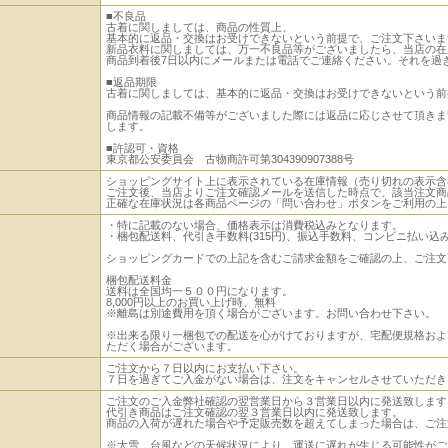
■不良品
古着に関しましては、商品の性質上、
基本的に返品・交換はお受けできないという前提で、ご注文下さいま
新品衣料に関しましては、万一不良品等がございましたら、当店の在
商品到着後7日以内にメールまたは電話でご連絡ください。それを過
■返品期限
古着に関しましては、基本的に返品・交換はお受けできないという前
商品情報の記載不備等がございました際には返品に応じさせて頂きま
します。
■許認可・資格
東京都公安委員会 古物商許可第304390907388号
ショッピングサイト上に表示されている在庫情報（売り切れの表示含
ご注文後、当店よりご注文確認メールを送信した時点で、該当注文商
正確な在庫状況は各商品ページの「問い合わせ」ボタンをご利用の上
・特に記載のない場合、価格表示は消費税込みとなります。
・梱包配送料、代引き手数料(315円)、振込手数料、コンビニ払い
ショッピングカードでの上記を含むご請求金額をご確認の上、ご注文
梱包配送料金
送料は全国均一５００円になります。
8,000円以上のお買い上げ時、無料
※離島は別途費用を頂く場合がございます。お問い合わせ下さい。
※出来る限り一梱包での配送を心がけておりますが、宅配便規格およ
ただく場合がございます。
ご注文から７日以内にお支払い下さい。
７日を過ぎてご入金がない場合は、注文をキャンセルさせていただき
ご注文のご入金弊社確認の翌営業日から３営業日以内に発送致します
代引き商品はご注文確認の翌３営業日以内に発送致します。
商品の入荷が遅れた場合や予定販売数を超えてしまった場合は、ご注
※大雪、台風などの天候状況により、運送に遅れが生じる可能性がご