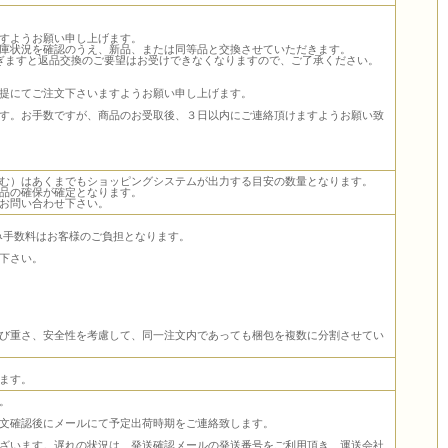
すようお願い申し上げます。
庫状況を確認のうえ、新品、または同等品と交換させていただきます。
ぎますと返品交換のご要望はお受けできなくなりますので、ご了承ください。
提にてご注文下さいますようお願い申し上げます。
す。お手数ですが、商品のお受取後、３日以内にご連絡頂けますようお願い致
む）はあくまでもショッピングシステムが出力する目安の数量となります。
品の確保が確定となります。
お問い合わせ下さい。
込み手数料はお客様のご負担となります。
下さい。
び重さ、安全性を考慮して、同一注文内であっても梱包を複数に分割させてい
ます。
。
文確認後にメールにて予定出荷時期をご連絡致します。
ざいます。遅れの状況は、発送確認メールの発送番号をご利用頂き、運送会社