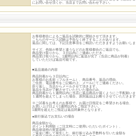
にお問い合せ頂くか、当店までお問い合わせ下さい。
お客様都合によるご返品を試験的に開始させて頂きます。
こちらのサービス試験は予告なく終了することがあります。
返品に関しては、下記注意事項をご精読いただきますようお願いしま
サイズ、色味が希望と違うなどのお客様都合のご返品でも、
商品受け取りから、３日以内にご連絡いただき、
商品受け取りから、1週間以内に返送が完了（当店に商品が到着）
していただけば返品可能です。
■返品連絡の内容
商品到着から３日以内に
お客様のお名前（フルネーム）、商品番号、返品の理由、
ご住所、電話番号をご記載の上、メールにてご連絡ください。
折り返し、当店からメールさせて頂きます。
返品を当店が了解させていただいた場合のみ、
商品到着から１週間以内に当店に返品商品が届くようにご手配願いま
１週間を超えてしまった場合、原則返品はお断りさせていただきます
※ご試着をお考えのお客様で、お届け日指定をご希望される場合、
お買い上げ日より1週間以内をご指定下さい。
1週間を超えたご指定は返品対象外となります。
●銀行振込でお支払いの場合
商品金額から、
ポイント利用額（ご注文時にご使用いただいたポイント）、
商品発送時の実質送料、
ご返金に際して発生した、銀行振り込み手数料を引いた金額を