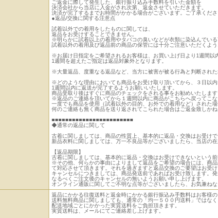
ご返金に際して発生した、銀行振り込み手数料を引いた金額を
決済会社から当店に入金がされ次第、返金させていただきます。
決済が完了するまでお時間がかかる場合がございます。ご了承くださ
●返品/交換に関する注意点
試着以外での着用をしたものに関しては、
返品をお受けすることできません。
※明らかに試着以上の着用やタバコの臭いなどが衣類に染込んでいる
試着以外の着用及び返品前の商品の保管には十分ご注意いただくよう
※お届け日指定をご希望されるお客様は、お買い上げ日より1週間以
1週間を超えたご指定は返品対象外となります。
※大量返品、度重なる返品など、当方に被害が被る行為と判断された
※どのような理由においても商品をお受け取り頂いてから、３日以内
1週間以内に返送が完了するようお願いいたします。
商品受取り後はすぐに商品のチェックをされる事をお勧めいたします
※返品のご連絡を頂いてから１週間以内に商品がこちらへ戻ってこな
一度でも商品を使用（試着以外の目的、お外での着用など）された場
何のご連絡も無く商品を送り返されてこられた場合はご返金致しかね
■■■■■■■■■■■■■■■■■■■■■■■■
◆通常の返品に関して
古着に関しましては、商品の性質上、基本的に返品・交換はお受けで
新品衣料に関しましては、万一不良品等がございましたら、当店の在
【返品期限】
古着に関しましては、基本的に返品・交換はお受けできないという前
※その他、何らかの事由によりまして返品をご希望の場合には、商品
て対応させて頂きます。それを過ぎますと返品交換のご要望はお受け
キャンセルにつきましては、商品発送前であればお受け致します。発
なるべくご注文後のキャンセルの無いようお願い申し上げます。
オンライン通販に関してご不明な点等がございましたら、お気兼ねな
返品にかかる往復送料と返金時にかかる銀行振込み手数料はお客様の
送料無料商品に関しましても、通常の「均一５００円送料」ではなく
配送地域ごとにかかった実質送料をご負担頂きます。
実質送料は、メールにてご連絡差し上げます。