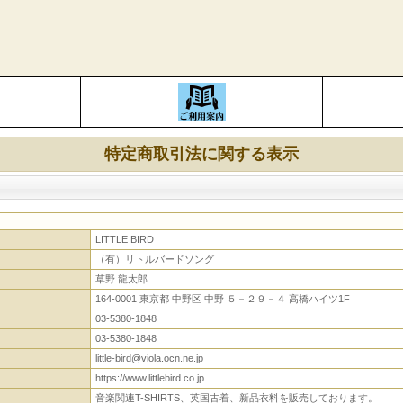
特定商取引法に関する表示
LITTLE BIRD
（有）リトルバードソング
草野 龍太郎
164-0001 東京都 中野区 中野 ５－２９－４ 高橋ハイツ1F
03-5380-1848
03-5380-1848
little-bird@viola.ocn.ne.jp
https://www.littlebird.co.jp
音楽関連T-SHIRTS、英国古着、新品衣料を販売しております。