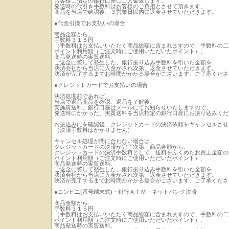
お客様ご指定の銀行口座にご入金致します。
発送時の代引き手数料はお客様のご負担とさせて頂きます。
商品を当店で確認後、３営業日以内に返金させていただきます。
●代金引換でお支払いの場合
商品金額から、
手数料３１５円
（手数料はお支払いいただく商品総額に含まれますので、手数料の二
ポイント利用額（ご注文時にご使用いただいたポイント）、
商品発送時の実質送料、
ご返金に際して発生した、銀行振り込み手数料を引いた金額を
決済会社から当店に入金がされ次第、返金させていただきます。
決済が完了するまでお時間がかかる場合がございます。ご了承くださ
●クレジットカードでお支払いの場合
決済処理前であれば、
当店で返品商品を確認、返品を了解後、
実施質送料、銀行口座はメールにてお知らせいたしますので、
発送時にかかった、実質送料を当店指定の銀行口座にお振り込みくだ
お振込みにを確認後、クレジットカードの決済依頼をキャンセルさせ
（決済手数料はかかりません）
キャンセル処理が間に合わない場合は、
クレジットカードの決済が完了次第、商品金額から、
クレジットカードの決済手数料として、送料をふくめたお買上金額の
ポイント利用額（ご注文時にご使用いただいたポイント）、
商品発送時の実質送料、
ご返金に際して発生した、銀行振り込み手数料を引いた金額を
決済会社から当店に入金がされ次第、返金させていただきます。
決済が完了するまでお時間がかかる場合がございます。ご了承くださ
●コンビニ(番号端末式)・銀行ＡＴＭ・ネットバンク決済
商品金額から、
手数料３１５円
（手数料はお支払いいただく商品総額に含まれますので、手数料の二
ポイント利用額（ご注文時にご使用いただいたポイント）、
商品発送時の実質送料、