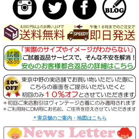
ロシアンゴールドメタルのボディーに
花芯にはピンクとグリーンのラインストーンを交互に埋
めこまれ
花芯より花びらが放射状にバランスよく配された上品な
仕上げとなっております。
フォーマルな場やパーティにもご活用いただけます
。
セーフティーキャッチ付きのピンです。
長く大事にされてきたので
コンディションは非常に良好に
大変美しい１点モノのブローチです。
＊実店舗のご案内・地図はこちら