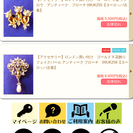
ロウ アンティーク ブローチ 09UK255【ヨーロッパ古
着】
価格:5,500円(税込)
在庫切れ
NEW
PICK UP
【アクセサリー】ロンドン買い付け ゴールド X 花飾り
フェイクパール アンティーク ブローチ 09UK256【ヨー
□ 商品名・商品コード
ロンドン買い付けロシアンゴールドXピンクXグリーン
ロッパ古着】
ラインストーン花飾り アンティークブローチ
09UK269
価格:6,600円(税込)
□ 素材/伸縮性/透け感 :
素材/ ロシアンゴールドトーンメタル
在庫切れ
□ サイズ:
サイズ 縦/4cm 横/4cm (平置採寸：約)
□ コンディション:
【５段階評価】： A 目立つダメージはまったくなく、非
常にキレイな状態です。
清楚な花飾りをモチーフにした１点モノのアンティーク
ブローチ♪
クラシカルな美しさをたたえた上品で華麗なデザインが
目を引きます