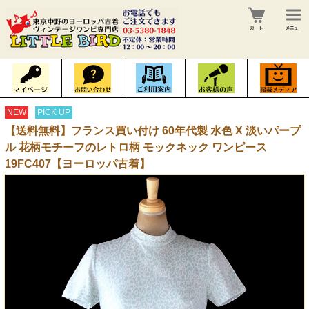
NEW
PICK UP
【送料無料】フランス買い付け 60年代製 水色 X 淡いパープ
ル 花柄モチーフのレトロ柄 モックネック ワンピース
19FC407【ヨーロッパ古着】