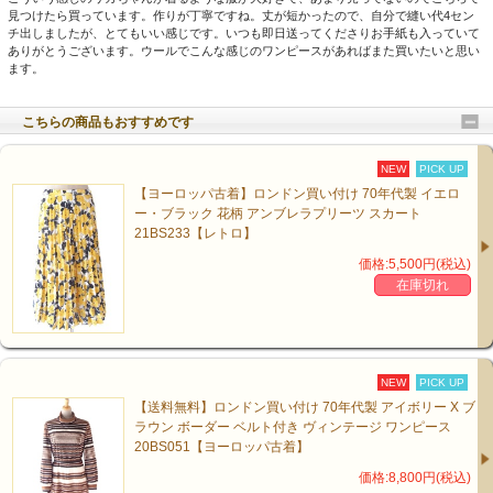
見つけたら買っています。作りが丁寧ですね。丈が短かったので、自分で縫い代4セン
チ出しましたが、とてもいい感じです。いつも即日送ってくださりお手紙も入っていて
ありがとうございます。ウールでこんな感じのワンピースがあればまた買いたいと思い
ます。
こちらの商品もおすすめです
NEW
PICK UP
【ヨーロッパ古着】ロンドン買い付け 70年代製 イエロ
ー・ブラック 花柄 アンブレラプリーツ スカート
21BS233【レトロ】
価格:5,500円(税込)
在庫切れ
NEW
PICK UP
【送料無料】ロンドン買い付け 70年代製 アイボリー X ブ
ラウン ボーダー ベルト付き ヴィンテージ ワンピース
20BS051【ヨーロッパ古着】
価格:8,800円(税込)