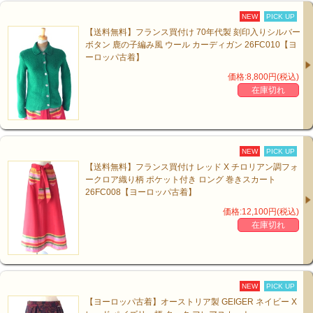
NEW
PICK UP
【送料無料】フランス買付け 70年代製 刻印入りシルバー
ボタン 鹿の子編み風 ウール カーディガン 26FC010【ヨ
ーロッパ古着】
価格:8,800円(税込)
在庫切れ
NEW
PICK UP
【送料無料】フランス買付け レッド X チロリアン調フォ
ークロア織り柄 ポケット付き ロング 巻きスカート
26FC008【ヨーロッパ古着】
価格:12,100円(税込)
在庫切れ
NEW
PICK UP
【ヨーロッパ古着】オーストリア製 GEIGER ネイビー X