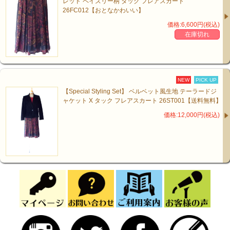
レッド ペイズリー柄 タック フレアスカート
26FC012【おとなかわいい】
価格:6,600円(税込)
在庫切れ
NEW
PICK UP
【Special Styling Set】 ベルベット風生地 テーラードジ
ャケット X タック フレアスカート 26ST001【送料無料】
価格:12,000円(税込)