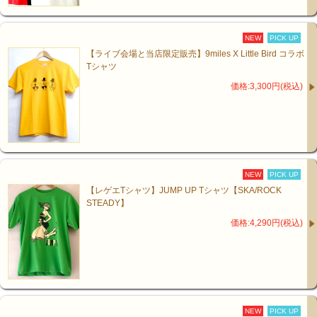
NEW
PICK UP
【ライブ会場と当店限定販売】9miles X Little Bird コラボ
Tシャツ
価格:3,300円(税込)
NEW
PICK UP
【レゲエTシャツ】JUMP UP Tシャツ【SKA/ROCK
STEADY】
価格:4,290円(税込)
NEW
PICK UP