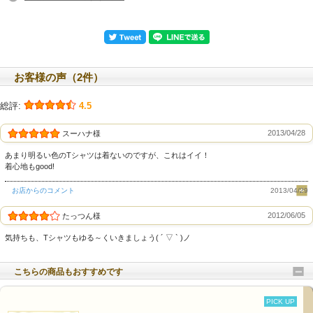
お客様の声（2件）
総評:
4.5
2013/04/28
スーハナ様
あまり明るい色のTシャツは着ないのですが、これはイイ！
着心地もgood!
お店からのコメント
2013/04/29
2012/06/05
たっつん様
気持ちも、Tシャツもゆる～くいきましょう( ´ ▽ ` )ノ
こちらの商品もおすすめです
PICK UP