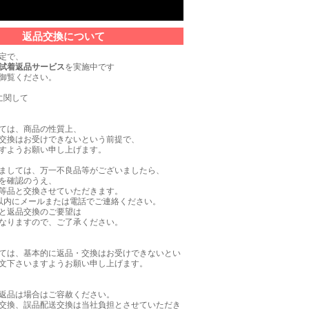
返品交換について
定で、
試着返品サービス
を実施中です
御覧ください。
に関して
ては、商品の性質上、
交換はお受けできないという前提で、
すようお願い申し上げます。
ましては、万一不良品等がございましたら、
を確認のうえ、
等品と交換させていただきます。
以内にメールまたは電話でご連絡ください。
と返品交換のご要望は
なりますので、ご了承ください。
ては、基本的に返品・交換はお受けできないとい
文下さいますようお願い申し上げます。
返品は場合はご容赦ください。
交換、誤品配送交換は当社負担とさせていただき