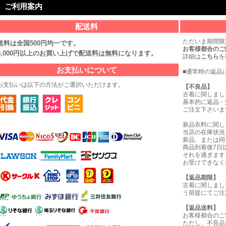
ご利用案内
配送料
ただいま期間限
送料は全国500円均一です。
お客様都合のご
8,000円以上のお買い上げで配送料は無料になります。
詳細は
こちら
を
お支払いについて
■通常時の返品
お支払いは以下の方法がご選択いただけます。
【不良品】
古着に関しまし
基本的に返品・
ご注文下さいま
新品衣料に関し
当店の在庫状況
新品、または同
商品到着後7日
それを過ぎます
お受けできなく
【返品期限】
古着に関しまし
う前提にてご注
【返品送料】
お客様都合のご
ただし、不良品