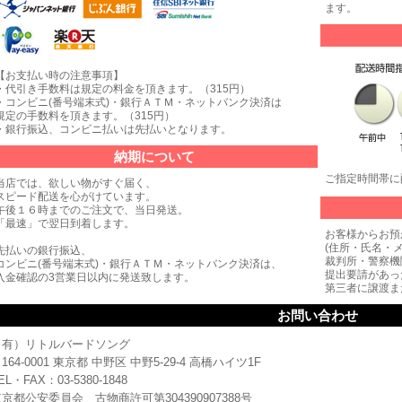
ます。
【お支払い時の注意事項】
・代引き手数料は規定の料金を頂きます。（315円）
・コンビニ(番号端末式)・銀行ＡＴＭ・ネットバンク決済は
規定の手数料を頂きます。（315円）
・銀行振込、コンビニ払いは先払いとなります。
納期について
ご指定時間帯に
当店では、欲しい物がすぐ届く、
スピード配送を心がけています。
午後１６時までのご注文で、当日発送。
「最速」で翌日到着します。
お客様からお預
(住所・氏名・
先払いの銀行振込、
裁判所・警察機
コンビニ(番号端末式)・銀行ＡＴＭ・ネットバンク決済は、
提出要請があっ
入金確認の3営業日以内に発送致します。
第三者に譲渡ま
お問い合わせ
（有）リトルバードソング
164-0001 東京都 中野区 中野5-29-4 高橋ハイツ1F
EL・FAX：03-5380-1848
京都公安委員会 古物商許可第304390907388号