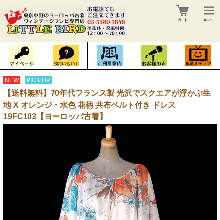
NEW
PICK UP
【送料無料】70年代フランス製 光沢でスクエアが浮かぶ生
地 X オレンジ・水色 花柄 共布ベルト付き ドレス
19FC103【ヨーロッパ古着】