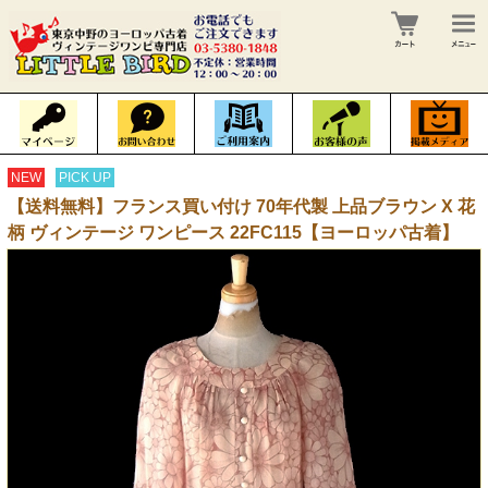
NEW
PICK UP
【送料無料】フランス買い付け 70年代製 上品ブラウン X 花
柄 ヴィンテージ ワンピース 22FC115【ヨーロッパ古着】