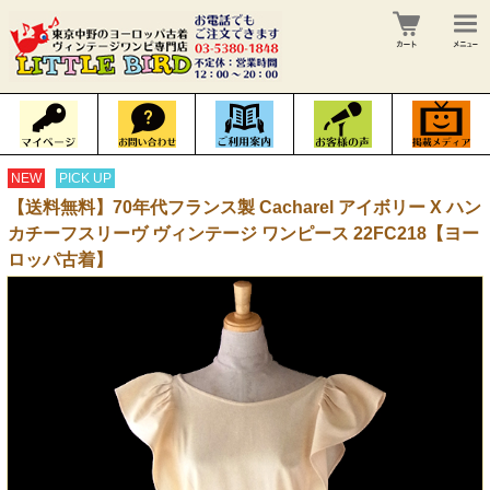
NEW
PICK UP
【送料無料】70年代フランス製 Cacharel アイボリー X ハン
カチーフスリーヴ ヴィンテージ ワンピース 22FC218【ヨー
ロッパ古着】