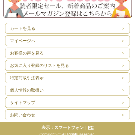
カートを見る
マイページへ
お客様の声を見る
お気に入り登録のリストを見る
特定商取引法表示
個人情報の取扱い
サイトマップ
お問い合わせ
一目惚れ大歓迎！
鮮やかカラフルな花柄モチーフのレトロ柄が咲き誇りる
表示：スマートフォン｜
PC
フランス買付け70年代製ヴィンテージスカート。
Copyright (C) All Rights Reserved.