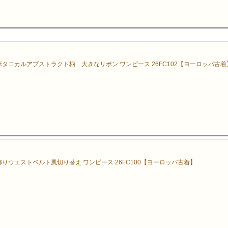
ボタニカルアブストラクト柄 大きなリボン ワンピース 26FC102【ヨーロッパ古着
飾りウエストベルト風切り替え ワンピース 26FC100【ヨーロッパ古着】